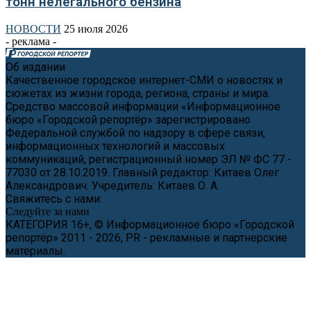
тонн нелегального бензина
НОВОСТИ
25 июля 2026
- реклама -
Об издании
Качественное городское интернет-СМИ о новостях и
сюжетах из жизни города, региона, страны и мира.
Средство массовой информации «Информационное
бюро «Городской репортёр» зарегистрировано
Федеральной службой по надзору в сфере связи,
информационных технологий и массовых
коммуникаций, регистрационный номер ЭЛ № ФС 77 -
77030 от 28.10.2019. Главный редактор: Китаев Олег
Александрович. Учредитель: Китаев О. А.
Свяжитесь с нами:
news@cityreporter.ru
Следуйте за нами
КАТЕГОРИЯ 16+, © Информационное бюро «Городской
репортёр» 2011 - 2026, PR - рекламные и партнерские
материалы.