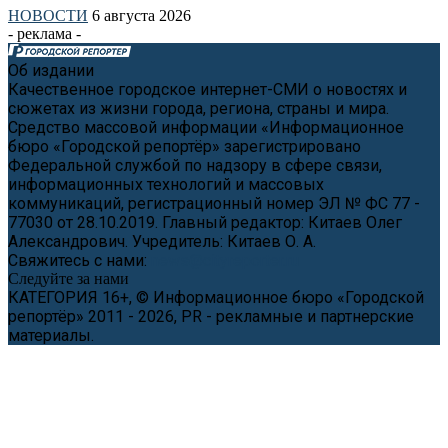
НОВОСТИ
6 августа 2026
- реклама -
Об издании
Качественное городское интернет-СМИ о новостях и
сюжетах из жизни города, региона, страны и мира.
Средство массовой информации «Информационное
бюро «Городской репортёр» зарегистрировано
Федеральной службой по надзору в сфере связи,
информационных технологий и массовых
коммуникаций, регистрационный номер ЭЛ № ФС 77 -
77030 от 28.10.2019. Главный редактор: Китаев Олег
Александрович. Учредитель: Китаев О. А.
Свяжитесь с нами:
news@cityreporter.ru
Следуйте за нами
КАТЕГОРИЯ 16+, © Информационное бюро «Городской
репортёр» 2011 - 2026, PR - рекламные и партнерские
материалы.