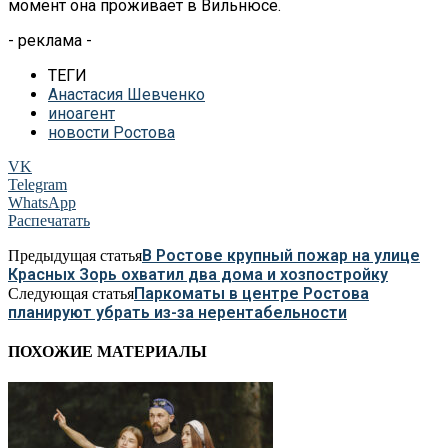
момент она проживает в Вильнюсе.
- реклама -
ТЕГИ
Анастасия Шевченко
иноагент
новости Ростова
VK
Telegram
WhatsApp
Распечатать
В Ростове крупный пожар на улице
Предыдущая статья
Красных Зорь охватил два дома и хозпостройку
Паркоматы в центре Ростова
Следующая статья
планируют убрать из-за нерентабельности
ПОХОЖИЕ МАТЕРИАЛЫ