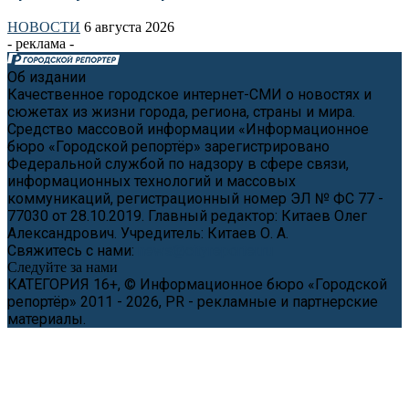
НОВОСТИ
6 августа 2026
- реклама -
Об издании
Качественное городское интернет-СМИ о новостях и
сюжетах из жизни города, региона, страны и мира.
Средство массовой информации «Информационное
бюро «Городской репортёр» зарегистрировано
Федеральной службой по надзору в сфере связи,
информационных технологий и массовых
коммуникаций, регистрационный номер ЭЛ № ФС 77 -
77030 от 28.10.2019. Главный редактор: Китаев Олег
Александрович. Учредитель: Китаев О. А.
Свяжитесь с нами:
news@cityreporter.ru
Следуйте за нами
КАТЕГОРИЯ 16+, © Информационное бюро «Городской
репортёр» 2011 - 2026, PR - рекламные и партнерские
материалы.