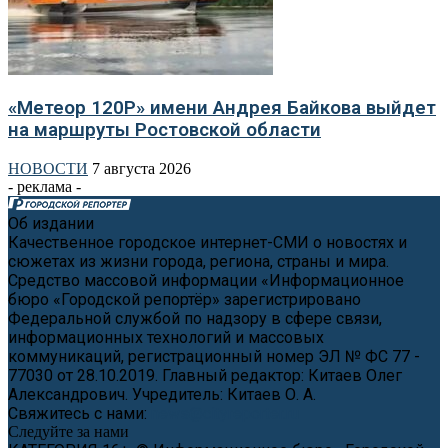
«Метеор 120Р» имени Андрея Байкова выйдет
на маршруты Ростовской области
НОВОСТИ
7 августа 2026
- реклама -
Об издании
Качественное городское интернет-СМИ о новостях и
сюжетах из жизни города, региона, страны и мира.
Средство массовой информации «Информационное
бюро «Городской репортёр» зарегистрировано
Федеральной службой по надзору в сфере связи,
информационных технологий и массовых
коммуникаций, регистрационный номер ЭЛ № ФС 77 -
77030 от 28.10.2019. Главный редактор: Китаев Олег
Александрович. Учредитель: Китаев О. А.
Свяжитесь с нами:
news@cityreporter.ru
Следуйте за нами