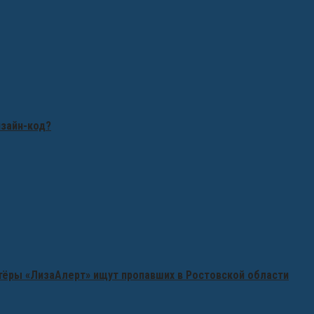
изайн-код?
нтёры «ЛизаАлерт» ищут пропавших в Ростовской области