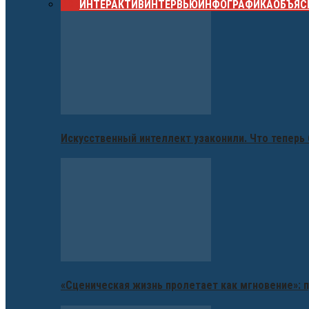
ВСЕ
ИНТЕРАКТИВ
ИНТЕРВЬЮ
ИНФОГРАФИКА
ОБЪЯС
Искусственный интеллект узаконили. Что теперь 
«Сценическая жизнь пролетает как мгновение»: п