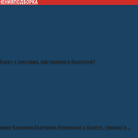
НЕНИЯ
ПОДБОРКА
будет с текстами, картинками и бизнесом?
рима-балерина Екатерина Кужнурова о балете, травмах и …