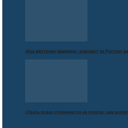
«Как мёртвому припарка»: поможет ли Ростову д
«Здесь редко откликаются на голоса»: как воло