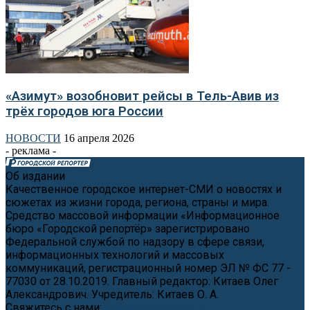
«Азимут» возобновит рейсы в Тель-Авив из
трёх городов юга России
НОВОСТИ
16 апреля 2026
- реклама -
Об издании
Качественное городское интернет-СМИ о новостях и
сюжетах из жизни города, региона, страны и мира.
Средство массовой информации «Информационное
бюро «Городской репортёр» зарегистрировано
Федеральной службой по надзору в сфере связи,
информационных технологий и массовых
коммуникаций, регистрационный номер ЭЛ № ФС 77 -
77030 от 28.10.2019. Главный редактор: Китаев Олег
Александрович. Учредитель: Китаев О. А.
Свяжитесь с нами:
news@cityreporter.ru