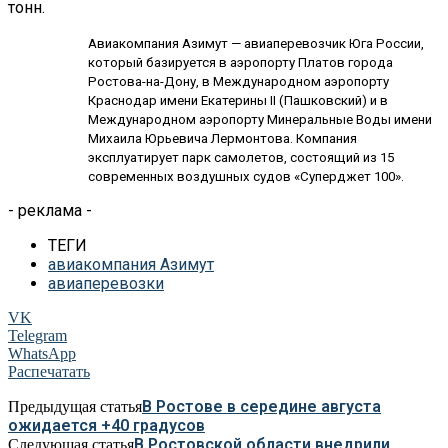
тонн.
Авиакомпания Азимут — авиаперевозчик Юга России,
который базируется в аэропорту Платов города
Ростова-на-Дону, в Международном аэропорту
Краснодар имени Екатерины II (Пашковский) и в
Международном аэропорту Минеральные Воды имени
Михаила Юрьевича Лермонтова.
Компания
эксплуатирует парк самолетов, состоящий из 15
современных воздушных судов «Суперджет 100».
- реклама -
ТЕГИ
авиакомпания Азимут
авиаперевозки
VK
Telegram
WhatsApp
Распечатать
В Ростове в середине августа
Предыдущая статья
ожидается +40 градусов
В Ростовской области внедрили
Следующая статья