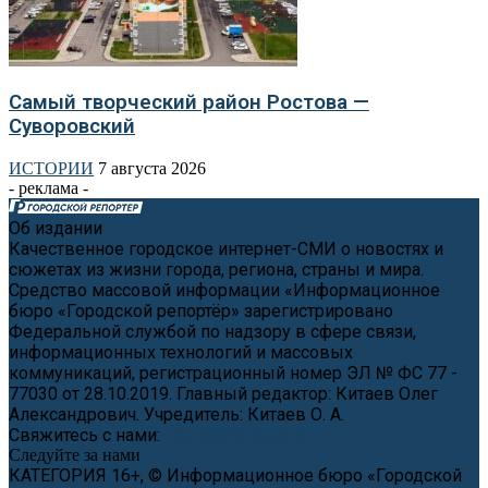
Самый творческий район Ростова —
Суворовский
ИСТОРИИ
7 августа 2026
- реклама -
Об издании
Качественное городское интернет-СМИ о новостях и
сюжетах из жизни города, региона, страны и мира.
Средство массовой информации «Информационное
бюро «Городской репортёр» зарегистрировано
Федеральной службой по надзору в сфере связи,
информационных технологий и массовых
коммуникаций, регистрационный номер ЭЛ № ФС 77 -
77030 от 28.10.2019. Главный редактор: Китаев Олег
Александрович. Учредитель: Китаев О. А.
Свяжитесь с нами:
news@cityreporter.ru
Следуйте за нами
КАТЕГОРИЯ 16+, © Информационное бюро «Городской