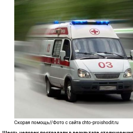
Скорая помощь//Фото с сайта chto-proishodit.ru
Шесть человек пострадали в
результате столкновения