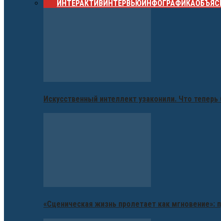
ВСЕ
ИНТЕРАКТИВ
ИНТЕРВЬЮ
ИНФОГРАФИКА
ОБЪЯС
Искусственный интеллект узаконили. Что теперь 
«Сценическая жизнь пролетает как мгновение»: п