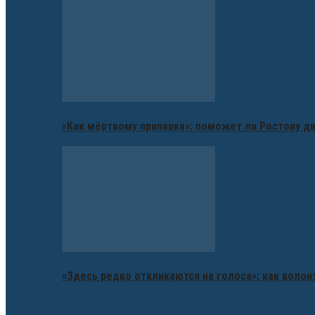
«Как мёртвому припарка»: поможет ли Ростову д
«Здесь редко откликаются на голоса»: как воло