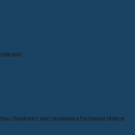
изайн-код?
нтёры «ЛизаАлерт» ищут пропавших в Ростовской области