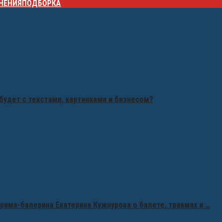
НЕНИЯ
ПОДБОРКА
будет с текстами, картинками и бизнесом?
рима-балерина Екатерина Кужнурова о балете, травмах и …