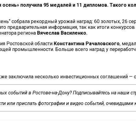
я осень
»
получила 95
медалей и
11 дипломов. Такого кол
сень
“
собрала рекордный урожай наград: 60 золотых, 26 се
это предварительная информация, так как итоги конкурсов
рнатора региона
Вячеслав Василенко.
ия Ростовской области
Константина Рачаловского
, меда
щей промышленности. Больше всего наград у
переработч
акже заключила несколько инвестиционных соглашений
—
о
сных событий в Ростове-на-Дону? Подписывайтесь на наши с
ти или прислать фотографии и видео событий, очевидцами 