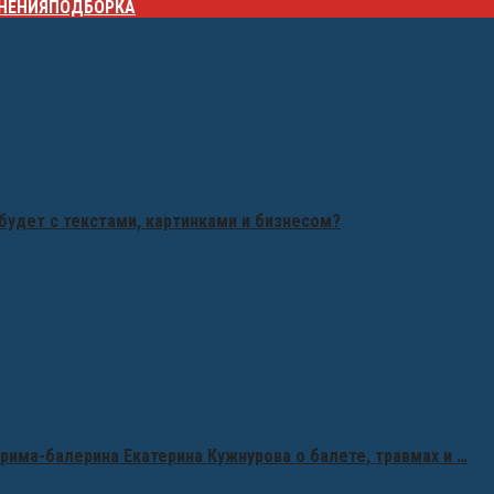
НЕНИЯ
ПОДБОРКА
будет с текстами, картинками и бизнесом?
рима-балерина Екатерина Кужнурова о балете, травмах и …