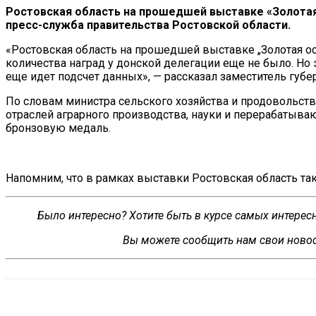
Ростовская область на
прошедшей выставке
«
Золота
пресс-служба
правительства Ростовской области.
«
Ростовская область на
прошедшей выставке
„
Золотая о
количества наград у
д
онской делегации еще не
было. Но
еще идет подсчет данных
»
,
—
рассказал заместитель губе
По
словам министра сельского хозяйства и
продовольств
отраслей аграрного производства, науки и
перерабатываю
бронзовую медаль.
Напомним, что в
рамках выставки Ростовская область т
Было интересно? Хотите быть в курсе самых интере
Вы можете сообщить нам свои новос