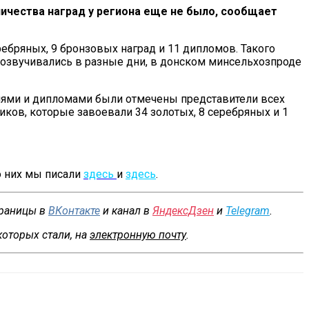
ичества наград у
региона еще не
было, сообщает
ребряных, 9 бронзовых наград и
11 дипломов. Такого
 озвучивались в
разные дни, в
донском минсельхозпроде
лями и
дипломами были отмечены представители всех
иков, которые завоевали 34 золотых, 8 серебряных и
1
 них мы
писали
здесь
и
здесь
.
траницы в
ВКонтакте
и канал в
ЯндексДзен
и
Telegram
.
которых стали, на
электронную почту
.