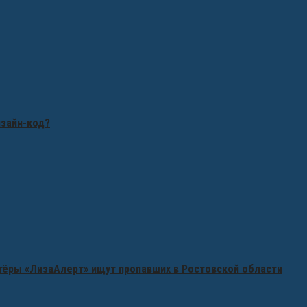
изайн-код?
нтёры «ЛизаАлерт» ищут пропавших в Ростовской области