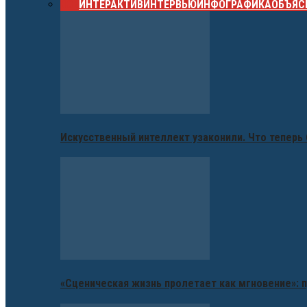
ВСЕ
ИНТЕРАКТИВ
ИНТЕРВЬЮ
ИНФОГРАФИКА
ОБЪЯС
Искусственный интеллект узаконили. Что теперь 
«Сценическая жизнь пролетает как мгновение»: п