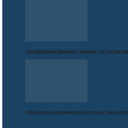
«Как мёртвому припарка»: поможет ли Ростову д
«Здесь редко откликаются на голоса»: как воло