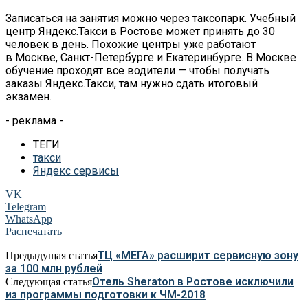
Записаться на
занятия можно через таксопарк. Учебный
центр Яндекс.Такси в
Ростове
может принять до
30
человек в
день. Похожие центры уже работают
в
Москве,
Санкт-Петербурге
и
Екатеринбурге. В
Москве
обучение проходят все водители
—
чтобы получать
заказы Яндекс.Такси, там нужно сдать итоговый
экзамен.
- реклама -
ТЕГИ
такси
Яндекс сервисы
VK
Telegram
WhatsApp
Распечатать
ТЦ «МЕГА» расширит сервисную зону
Предыдущая статья
за 100 млн рублей
Отель Sheraton в Ростове исключили
Следующая статья
из программы подготовки к ЧМ-2018