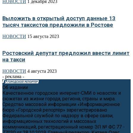
НОВОСТИ
1 декабря 2023
Выложить в открытый доступ данные 13
тысяч таксистов предложили в Ростове
НОВОСТИ
15 августа 2023
Ростовский депутат предложил ввести лимит
на такси
НОВОСТИ
4 августа 2023
- реклама -
Об издании
Качественное городское интернет-СМИ о новостях и
сюжетах из жизни города, региона, страны и мира.
Средство массовой информации «Информационное
бюро «Городской репортёр» зарегистрировано
Федеральной службой по надзору в сфере связи,
информационных технологий и массовых
коммуникаций, регистрационный номер ЭЛ № ФС 77 -
77030 от 28.10.2019. Главный редактор: Китаев Олег