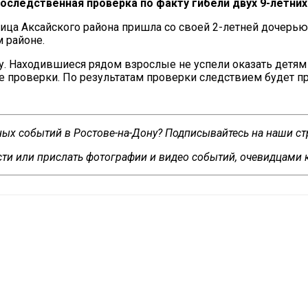
доследственная проверка по
факту гибели двух
9-летних
ница Аксайского района пришла со
своей
2-летней
дочерью
м районе.
ду. Находившиеся рядом взрослые не
успели оказать детям
е проверки. По
результатам проверки следствием будет п
сных событий в Ростове-на-Дону? Подписывайтесь на наши с
ти или прислать фотографии и видео событий, очевидцами 