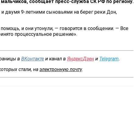
мальчиков, сообщает
пресс-служба
СК
РФ
по
региону.
 и
двумя
9-летними
сыновьями на
берег реки Дон,
 помощь, и
они утонули,
—
говорится в
сообщении.
—
Все
ринято процессуальное решение
»
.
траницы в
ВКонтакте
и канал в
ЯндексДзен
и
Telegram
.
которых стали, на
электронную почту
.