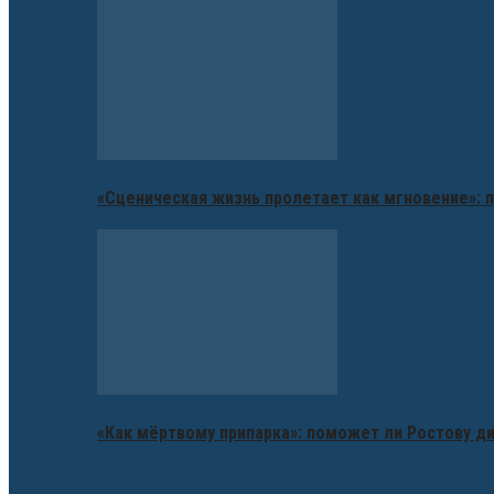
«Сценическая жизнь пролетает как мгновение»: п
«Как мёртвому припарка»: поможет ли Ростову д