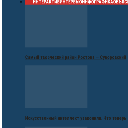
ВСЕ
ИНТЕРАКТИВ
ИНТЕРВЬЮ
ИНФОГРАФИКА
ОБЪЯС
Самый творческий район Ростова — Суворовский
Искусственный интеллект узаконили. Что теперь 