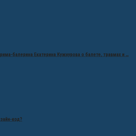
рима-балерина Екатерина Кужнурова о балете, травмах и …
изайн-код?