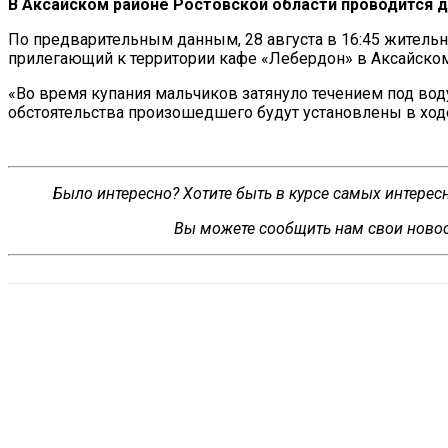
В
Аксайском районе Ростовской области проводится 
По
предварительным данным, 28 августа в
16:45 житель
прилегающий к
территории кафе
«
Лебердон
» в Аксайско
«
Во
время купания мальчиков затянуло течением под во
обстоятельства произошедшего будут установлены в
ход
Было интересно? Хотите быть в курсе самых интере
Вы можете сообщить нам свои новос
VK
Telegram
WhatsApp
Распечатать