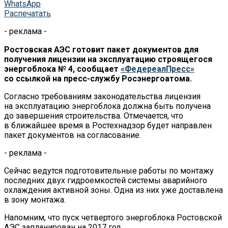
WhatsApp
Распечатать
- реклама -
Ростовская АЭС готовит пакет документов для
получения лицензии на
эксплуатацию строящегося
энергоблока
№
4, сообщает
«
ФедереалПресс
»
со
ссылкой на
пресс-службу
Росэнергоатома.
Согласно требованиям законодательства лицензия
на
эксплуатацию энергоблока должна быть получена
до
завершения строительства. Отмечается, что
в
ближайшее время в
Ростехнадзор будет направлен
пакет документов на
согласование.
- реклама -
Сейчас ведутся подготовительные работы по
монтажу
последних двух гидроемкостей системы аварийного
охлаждения активной зоны. Одна из
них уже доставлена
в
зону монтажа.
Напомним, что пуск четвертого энергоблока Ростовской
АЭС запланирован на
2017 год.