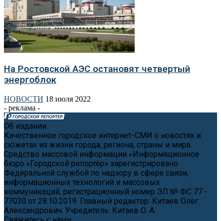
На Ростовской АЭС остановят четвертый
энергоблок
НОВОСТИ
18 июля 2022
- реклама -
Об издании
Качественное городское интернет-СМИ о новостях и
сюжетах из жизни города, региона, страны и мира.
Средство массовой информации «Информационное
бюро «Городской репортёр» зарегистрировано
Федеральной службой по надзору в сфере связи,
информационных технологий и массовых
коммуникаций, регистрационный номер ЭЛ № ФС 77 -
77030 от 28.10.2019. Главный редактор: Китаев Олег
Александрович. Учредитель: Китаев О. А.
Свяжитесь с нами:
news@cityreporter.ru