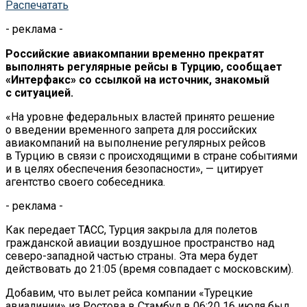
Распечатать
- реклама -
Российские авиакомпании временно прекратят
выполнять регулярные рейсы в
Турцию, сообщает
«
Интерфакс
»
со
ссылкой на
источник, знакомый
с
ситуацией.
«На
уровне федеральных властей принято решение
о
введении временного запрета для российских
авиакомпаний на
выполнение регулярных рейсов
в
Турцию в
связи с
происходящими в
стране событиями
и
в
целях обеспечения безопасности
»
,
—
цитирует
агентство своего собеседника.
- реклама -
Как передает ТАСС, Турция закрыла для полетов
гражданской авиации воздушное пространство над
северо-западной частью страны. Эта мера будет
действовать до
21:05 (время совпадает с
московским).
Добавим, что вылет рейса компании
«
Турецкие
авиалинии
»
из
Ростова в
Стамбул в
06:20 16 июля был