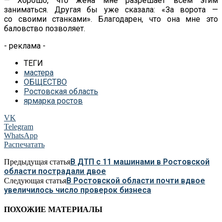
—
Хорошо, что жена мне разрешает всем этим
заниматься. Другая
бы уже сказала:
«
За
ворота
—
со
своими станками
»
. Благодарен, что она мне это
баловство позволяет.
- реклама -
ТЕГИ
мастера
ОБЩЕСТВО
Ростовская область
ярмарка ростов
VK
Telegram
WhatsApp
Распечатать
В ДТП с 11 машинами в Ростовской
Предыдущая статья
области пострадали двое
В Ростовской области почти вдвое
Следующая статья
увеличилось число проверок бизнеса
ПОХОЖИЕ МАТЕРИАЛЫ