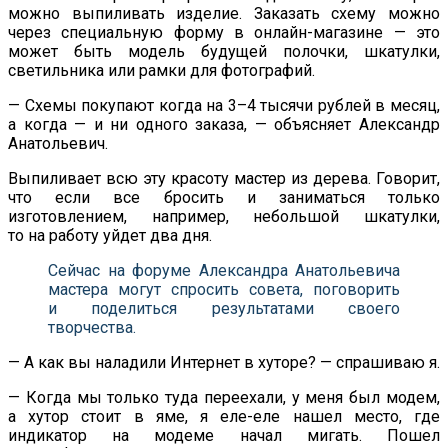
можно выпиливать изделие. Заказать схему можно
через специальную форму в
онлайн-магазине
—
это
может быть модель будущей полочки, шкатулки,
светильника или рамки для фотографий.
—
Схемы покупают когда на
3
–
4 тысячи рублей в
месяц,
а
когда
—
и
ни
одного заказа,
—
объясняет Александр
Анатольевич.
Выпиливает всю эту красоту мастер из
дерева. Говорит,
что если все бросить и
заниматься только
изготовлением, например, небольшой шкатулки,
то
на
работу уйдет два дня.
Сейчас на
форуме Александра Анатольевича
мастера могут спросить совета, поговорить
и
поделиться результатами своего
творчества.
—
А
как вы
наладили Интернет в
хуторе?
—
спрашиваю я.
—
Когда мы
только туда переехали, у
меня был модем,
а
хутор стоит в
яме, я
еле-еле
нашел место, где
индикатор на
модеме начал мигать. Пошел