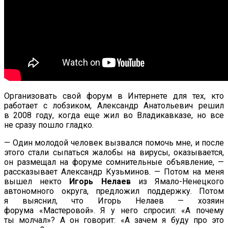
Организовать свой форум в
Интернете для тех, кто
работает с
лобзиком, Александр Анатольевич решил
в
2008 году, когда еще жил во
Владикавказе, но
все
не
сразу пошло гладко.
—
Один молодой человек вызвался помочь мне, и
после
этого стали сыпаться жалобы на
вирусы, оказывается,
он
размещал на
форуме сомнительные объявление,
—
рассказывает Александр Кузьминов.
—
Потом на
меня
вышел некто
Игорь Нелаев
из
Ямало-Ненецкого
автономного округа, предложил поддержку. Потом
я
выяснил, что Игорь Нелаев
—
хозяин
форума
«
Мастеровой
»
. Я
у
него спросил:
«
А
почему
ты
молчал
»
? А
он
говорит:
«
А
зачем я
буду про это