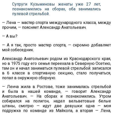
Супруги Кузьминовы женаты уже 27 лет,
познакомились на
сборах, оба занимались
пулевой стрельбой.
—
Лена
—
мастер спорта международного класса, между
прочим,
—
поясняет Александр Анатольевич.
—
А
вы?
—
А
я
так, просто мастер спорта,
—
скромно добавляет
мой собеседник.
Александр Анатольевич родом из
Краснодарского края,
но
в
1975 году его семья переехала в
Северную Осетию,
там он
и
начал заниматься пулевой стрельбой: записался
в
6 классе в
спортивную секцию, стало получаться,
попал в
окружную сборную.
—
Ленча жила в
Ростове, тоже занималась стрельбой
и
была в
нашей команде,
—
говорит Александр
Анатольевич.
—
На
сборах и
познакомились. Утром
собирался на
полигон, надел вельветовые белые
штаны, смотрю
—
идут две девушки: одна
—
моя
подружка по
команде из
Майкопа, а
вторая
—
Лена,