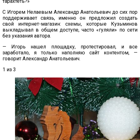
тарахтеть?
»
С Игорем Нелаевым Александр Анатольевич до
сих пор
поддерживает связь, именно он предложил создать
свой
интернет-магазин
: схемы, которые Кузьминов
выкладывал в
общем доступе, часто
«
гуляли
»
по
сети
без указания автора.
—
Игорь нашел площадку, протестировал, и
все
заработало, я
только наполняю сайт контентом,
—
говорит Александр Анатольевич.
1
из 3