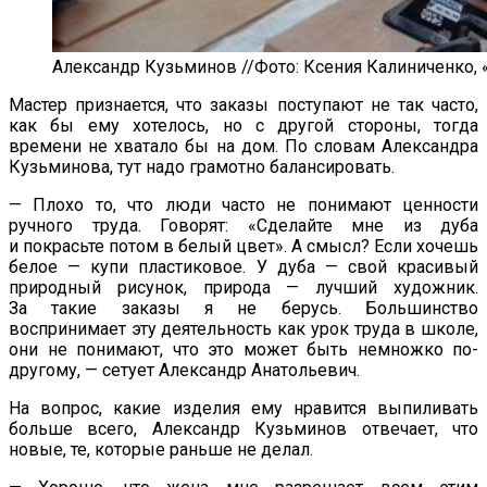
Александр Кузьминов //Фото: Ксения Калиниченко, 
Мастер признается, что заказы поступают не
так часто,
как
бы ему хотелось, но
с
другой стороны, тогда
времени не
хватало
бы на
дом. По
словам Александра
Кузьминова, тут надо грамотно балансировать.
—
Плохо то, что люди часто не
понимают ценности
ручного труда. Говорят:
«
Сделайте мне из
дуба
и
покрасьте потом в
белый цвет
»
. А
смысл? Если хочешь
белое
—
купи пластиковое. У
дуба
—
свой красивый
природный рисунок, природа
—
лучший художник.
За
такие заказы я
не
берусь. Большинство
воспринимает эту деятельность как урок труда в
школе,
они не
понимают, что это может быть немножко
по-
другому
,
—
сетует Александр Анатольевич.
На
вопрос, какие изделия ему нравится выпиливать
больше всего, Александр Кузьминов отвечает, что
новые, те, которые раньше не
делал.