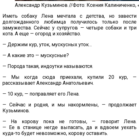
Александр Кузьминов //Фото: Ксения Калиниченко, 
Иметь собаку Лена мечтала с
детства, но
завести
долгожданного любимца получилось только после
замужества. Сейчас у
супругов
—
четыре собаки и
три
кота. А
еще
—
огород и
хозяйство.
—
Держим кур, уток, мускусных уток
…
—
А
какие это
—
мускусные?
—
Порода такая, индоутки называются.
—
Мы
когда сюда приехали, купили 20 кур,
—
рассказывает Александр Анатольевич.
—
10 кур,
—
поправляет его Лена.
—
Сейчас и
родня, и
мы
накормлены,
—
продолжает
Кузьминов.
—
На
корову пока не
готовы,
—
говорит Лена.
—
Ее
в
станице негде выпасать, да
и
вдвоем уехать
куда-то
будет невозможно, корову оставить.