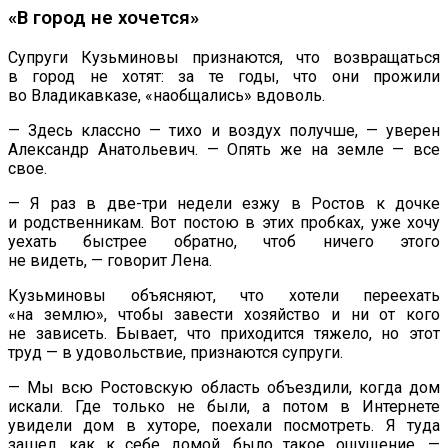
«
В
город не
хочется
»
Супруги Кузьминовы признаются, что возвращаться
в
город не
хотят: за
те
годы, что они прожили
во
Владикавказе,
«
наобщались
»
вдоволь.
—
Здесь классно
—
тихо и
воздух получше,
—
уверен
Александр Анатольевич.
—
Опять
же на
земле
—
все
свое.
—
Я
раз в
две-три
недели езжу в
Ростов к
дочке
и
родственникам. Вот постою в
этих пробках, уже хочу
уехать быстрее обратно, чтоб ничего этого
не
видеть,
—
говорит Лена.
Кузьминовы объясняют, что хотели переехать
«
на
землю
»
, чтобы завести хозяйство и
ни
от
кого
не
зависеть. Бывает, что приходится тяжело, но
этот
труд
—
в
удовольствие, признаются супруги.
—
Мы
всю Ростовскую область объездили, когда дом
искали. Где только не
были, а
потом в
Интернете
увидели дом в
хуторе, поехали посмотреть. Я
туда
зашел, как к
себе домой, было такое ощущение,
—