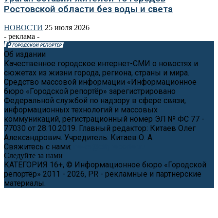
Ростовской области без воды и света
НОВОСТИ
25 июля 2026
- реклама -
Об издании
Качественное городское интернет-СМИ о новостях и
сюжетах из жизни города, региона, страны и мира.
Средство массовой информации «Информационное
бюро «Городской репортёр» зарегистрировано
Федеральной службой по надзору в сфере связи,
информационных технологий и массовых
коммуникаций, регистрационный номер ЭЛ № ФС 77 -
77030 от 28.10.2019. Главный редактор: Китаев Олег
Александрович. Учредитель: Китаев О. А.
Свяжитесь с нами:
news@cityreporter.ru
Следуйте за нами
КАТЕГОРИЯ 16+, © Информационное бюро «Городской
репортёр» 2011 - 2026, PR - рекламные и партнерские
материалы.