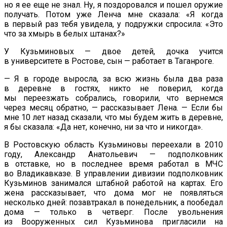
но
я
ее
еще не
знал. Ну, я
поздоровался и
пошел оружие
получать. Потом уже Ленча мне сказала:
«
Я
когда
в
первый раз тебя увидела, у
подружки спросила:
«
Это
что за
хмырь в
белых штанах?
»
У
Кузьминовых
—
двое детей, дочка учится
в
университете в
Ростове, сын
—
работает в
Таганроге.
—
Я
в
городе выросла, за
всю жизнь была два раза
в
деревне в
гостях, никто не
поверил, когда
мы
переезжать собрались, говорили, что вернемся
через месяц обратно,
—
рассказывает Лена.
—
Если
бы
мне 10 лет назад сказали, что мы
будем жить в
деревне,
я
бы сказала:
«
Да
нет, конечно, ни
за
что и
никогда
»
.
В
Ростовскую область Кузьминовы переехали в
2010
году, Александр Анатольевич
—
подполковник
в
отставке, но
в
последнее время работал в
МЧС
во
Владикавказе. В
управлении дивизии подполковник
Кузьминов занимался штабной работой на картах. Его
жена рассказывает, что дома мог не
появляться
несколько дней: позавтракал в
понедельник, а
пообедал
дома
—
только в
четверг.
После увольнения
из
Вооруженных сил Кузьминова пригласили на