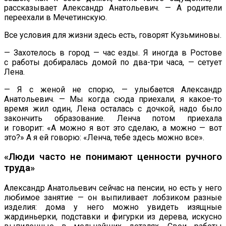
рассказывает Александр Анатольевич.
—
А
родители
переехали в Мечетинскую.
Все условия для жизни здесь есть, говорят Кузьминовы.
—
Захотелось в
город
—
час езды. Я
иногда в
Ростове
с
работы добиралась домой по
два-три
часа,
—
сетует
Лена.
—
Я
с
женой не
спорю,
—
улыбается Александр
Анатольевич.
—
Мы
когда сюда приехали, я
какое-то
время жил один, Лена осталась с
дочкой, надо было
закончить образование. Ленча потом приехала
и
говорит:
«
А
можно я
вот это сделаю, а
можно
—
вот
это?
»
А
я
ей
говорю:
«
Ленча, тебе здесь можно все
»
.
«
Люди часто не
понимают ценности ручного
труда
»
Александр Анатольевич сейчас на
пенсии, но
есть у
него
любимое занятие
—
он
выпиливает лобзиком разные
изделия: дома у
него можно увидеть изящные
жардиньерки, подставки и
фигурки из
дерева, искусно