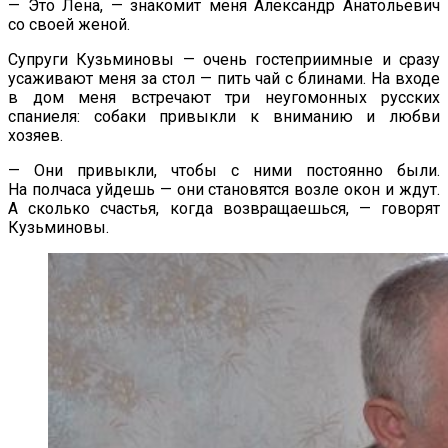
—
Это Лена,
—
знакомит меня Александр Анатольевич
со
своей женой.
Супруги Кузьминовы
—
очень гостеприимные и
сразу
усаживают меня за
стол
—
пить чай с
блинами. На
входе
в
дом меня встречают три неугомонных русских
спаниеля: собаки привыкли к
вниманию и
любви
хозяев.
—
Они привыкли, чтобы с
ними постоянно были.
На
полчаса уйдешь
—
они становятся возле окон и
ждут.
А
сколько счастья, когда возвращаешься,
—
говорят
Кузьминовы.