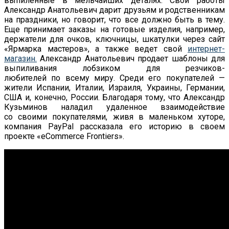
выпиленные в
мельчайших деталях. Свои работы
Александр Анатольевич дарит друзьям и
родственникам
на
праздники, но
говорит, что все должно быть в
тему.
Еще принимает заказы на
готовые изделия, например,
держатели для очков, ключницы, шкатулки через сайт
«
Ярмарка мастеров
»
, а
также ведет свой
интернет-
магазин
.
Александр Анатольевич продает шаблоны для
выпиливания лобзиком для
резчиков-
любителей
по
всему миру. Среди его покупателей
—
жители Испании, Италии, Израиля, Украины, Германии,
США и, конечно, России. Благодаря тому, что Александр
Кузьминов наладил удаленное взаимодействие
со
своими покупателями, живя в
маленьком хуторе,
компания PayPal рассказала его историю в
своем
проекте
«
eCommerce Frontiers
»
.