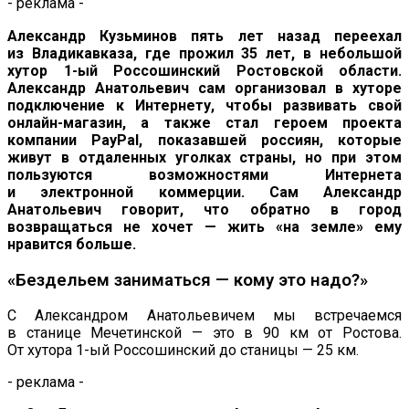
- реклама -
Александр Кузьминов пять лет назад переехал
из
Владикавказа, где прожил 35 лет, в
небольшой
хутор
1-ый
Россошинский Ростовской области.
Александр Анатольевич сам организовал в
хуторе
подключение к
Интернету, чтобы развивать свой
онлайн-магазин
, а
также стал героем проекта
компании PayPal, показавшей россиян, которые
живут в
отдаленных уголках страны, но
при этом
пользуются возможностями Интернета
и
электронной коммерции. Сам Александр
Анатольевич говорит, что обратно в
город
возвращаться не
хочет
—
жить
«
на
земле
»
ему
нравится больше.
«
Бездельем заниматься
—
кому это надо?
»
С
Александром Анатольевичем мы
встречаемся
в
станице Мечетинской
—
это в
90
км от
Ростова.
От хутора
1-ый
Россошинский до станицы
—
25
км.
- реклама -