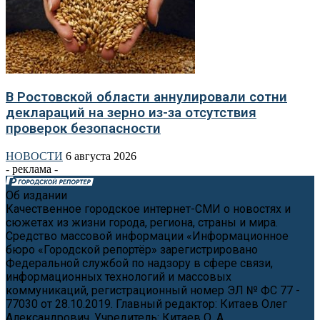
В Ростовской области аннулировали сотни
деклараций на зерно из-за отсутствия
проверок безопасности
НОВОСТИ
6 августа 2026
- реклама -
Об издании
Качественное городское интернет-СМИ о новостях и
сюжетах из жизни города, региона, страны и мира.
Средство массовой информации «Информационное
бюро «Городской репортёр» зарегистрировано
Федеральной службой по надзору в сфере связи,
информационных технологий и массовых
коммуникаций, регистрационный номер ЭЛ № ФС 77 -
77030 от 28.10.2019. Главный редактор: Китаев Олег
Александрович. Учредитель: Китаев О. А.